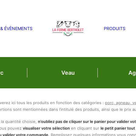
 & ÉVÈNEMENTS
PRODUITS
rc
Veau
Ag
verez ici tous les produits en fonction des catégories :
porc, agneau, v
rtions sont mentionnées dans l’intitulé des produits, ainsi que le prix au
 la quantité choisie,
n’oubliez pas de cliquer sur le panier pour valider vot
vous pouvez
visualiser votre sélection
en cliquant sur
le petit panier tou
ou valider votre commande.
Remplissez quelques informations vous conc