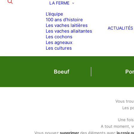
LA FERME
L’équipe
100 ans d’histoire
Les vaches laitières
ACTUALITÉS
Les vaches allaitantes
Les cochons
Les agneaux
Les cultures
Boeuf
Po
Vous trou
Les po
Une fois
A tout moment, 
Vous pouvez
supprimer
des éléments avec
la croix 