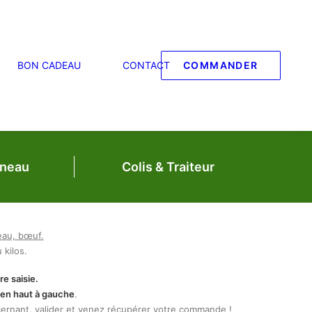
BON CADEAU
CONTACT
COMMANDER
neau
Colis & Traiteur
eau, bœuf.
 kilos.
re saisie.
t en haut à gauche
.
ernant, valider et venez récupérer votre commande !