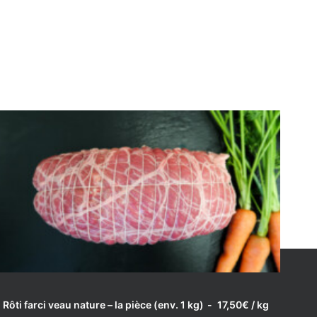
LIRE LA SUITE
Rôti farci veau nature – la pièce (env. 1 kg)
17,50
€
/ kg