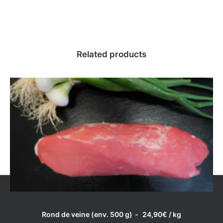
Related products
LIRE LA SUITE
Rond de veine (env. 500 g)
24,90
€
/ kg