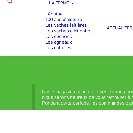
LA FERME
L’équipe
100 ans d’histoire
Les vaches laitières
ACTUALITÉS
Les vaches allaitantes
Les cochons
Les agneaux
Les cultures
Notre magasin est actuellement fermé pour
Nous serons heureux de vous retrouver à p
Pendant cette période, les commandes passé