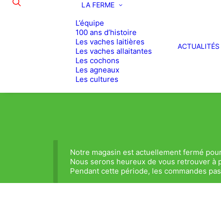
LA FERME
L’équipe
100 ans d’histoire
Les vaches laitières
ACTUALITÉS
Les vaches allaitantes
Les cochons
Les agneaux
Les cultures
Notre magasin est actuellement fermé pour
Nous serons heureux de vous retrouver à p
Pendant cette période, les commandes passé