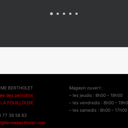
RME BERTHOLET
Magasin ouvert :
lée des perrotins
– les jeudis : 8h00 – 18h00
 LA FOUILLOUSE
– les vendredis : 8h00 – 19h
– les samedis : 8h00 – 17h00
04 77 36 58 83
t@fermebertholet.com