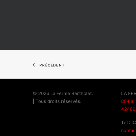
PRÉCÉDENT
© 2026 La Ferme Bertholet.
LA FE
| Tous droits réservés.
804 al
42480
Tel : 
contac