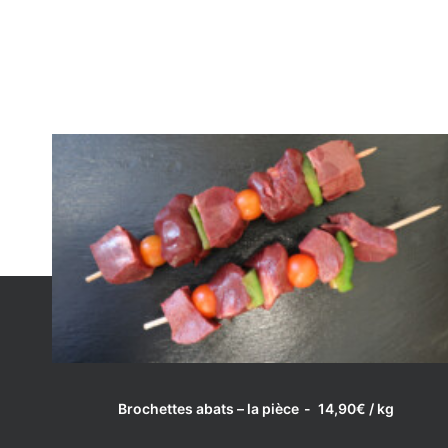
LIRE LA SUITE
Brochettes abats – la pièce
14,90
€
/ kg