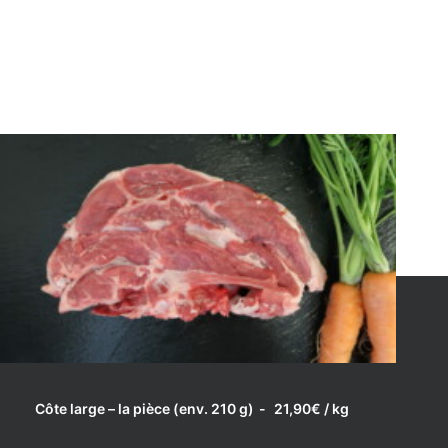
LIRE LA SUITE
Côte large – la pièce (env. 210 g)
21,90
€
/ kg