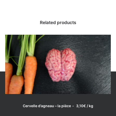
Related products
LIRE LA SUITE
Cervelle d’agneau – la pièce
3,10
€
/ kg