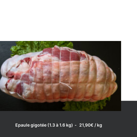
LIRE LA SUITE
Epaule gigotée (1.3 à 1.6 kg)
21,90
€
/ kg