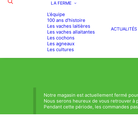
LA FERME
L’équipe
100 ans d’histoire
Les vaches laitières
ACTUALITÉS
Les vaches allaitantes
Les cochons
Les agneaux
Les cultures
Notre magasin est actuellement fermé pour
Nous serons heureux de vous retrouver à p
Pendant cette période, les commandes passé