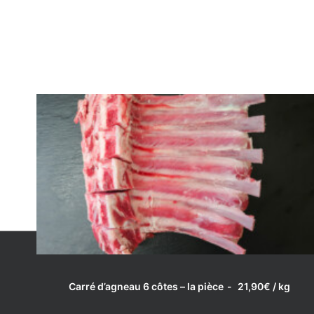
LIRE LA SUITE
Carré d’agneau 6 côtes – la pièce
21,90
€
/ kg