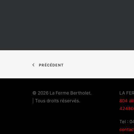
PRÉCÉDENT
© 2026 La Ferme Bertholet.
LA FE
| Tous droits réservés.
804 al
42480
Tel : 
contac