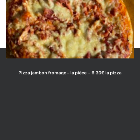
LIRE LA SUITE
Pizza jambon fromage – la pièce
6,30
€
la pizza