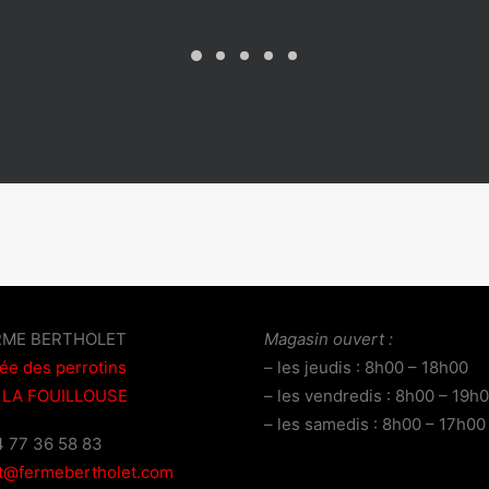
RME BERTHOLET
Magasin ouvert :
lée des perrotins
– les jeudis : 8h00 – 18h00
 LA FOUILLOUSE
– les vendredis : 8h00 – 19h
– les samedis : 8h00 – 17h00
04 77 36 58 83
t@fermebertholet.com