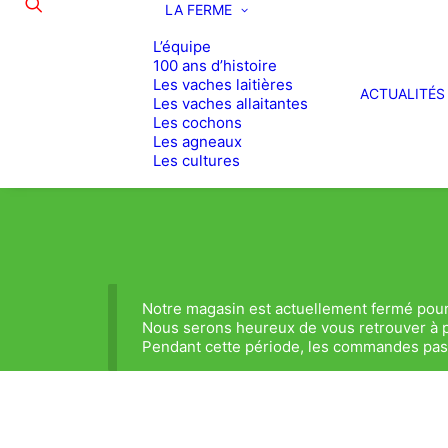
LA FERME
L’équipe
100 ans d’histoire
Les vaches laitières
ACTUALITÉS
Les vaches allaitantes
Les cochons
Les agneaux
Les cultures
Notre magasin est actuellement fermé pour
Nous serons heureux de vous retrouver à p
Pendant cette période, les commandes passé