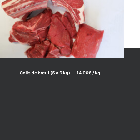
LIRE LA SUITE
Colis de bœuf (5 à 6 kg)
14,90
€
/ kg