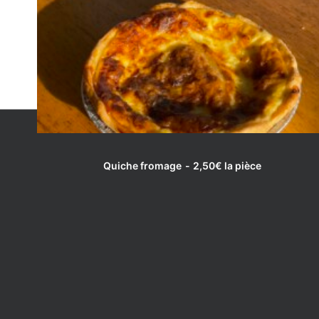
LIRE LA SUITE
Quiche fromage
2,50
€
la pièce