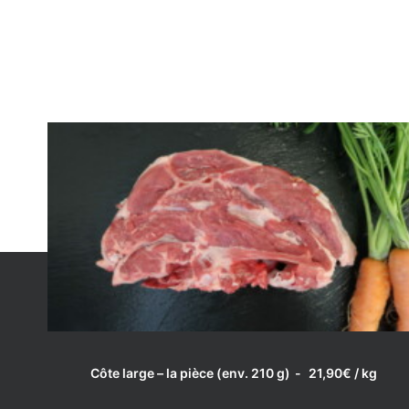
LIRE LA SUITE
Côte large – la pièce (env. 210 g)
21,90
€
/ kg