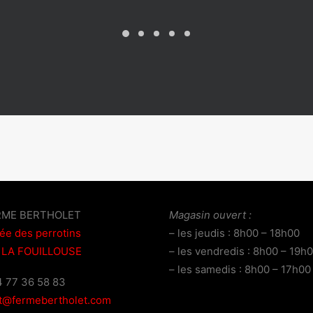
RME BERTHOLET
Magasin ouvert :
lée des perrotins
– les jeudis : 8h00 – 18h00
 LA FOUILLOUSE
– les vendredis : 8h00 – 19h
– les samedis : 8h00 – 17h00
04 77 36 58 83
t@fermebertholet.com