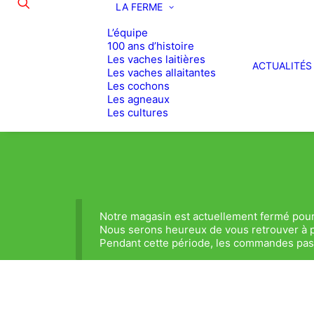
LA FERME
L’équipe
100 ans d’histoire
Les vaches laitières
ACTUALITÉS
Les vaches allaitantes
Les cochons
Les agneaux
Les cultures
Notre magasin est actuellement fermé pour
Nous serons heureux de vous retrouver à p
Pendant cette période, les commandes passé