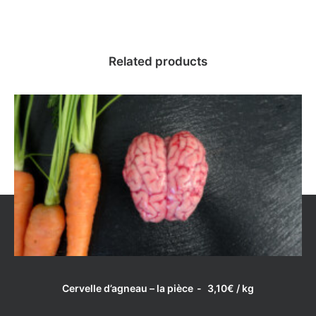
Related products
LIRE LA SUITE
Cervelle d’agneau – la pièce
3,10
€
/ kg