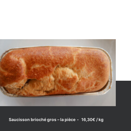
LIRE LA SUITE
Saucisson brioché gros – la pièce
16,30
€
/ kg