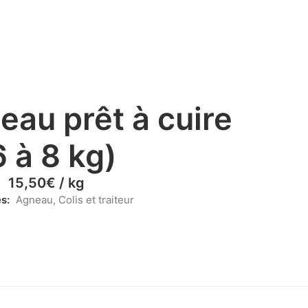
au prêt à cuire
6 à 8 kg)
15,50
€
/ kg
s:
Agneau
,
Colis et traiteur