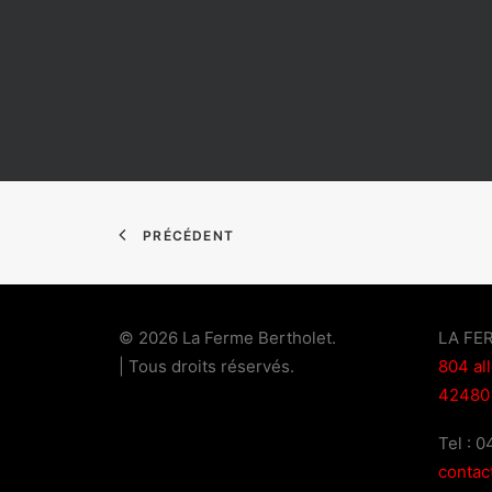
PRÉCÉDENT
© 2026 La Ferme Bertholet.
LA FE
| Tous droits réservés.
804 al
42480
Tel : 
contac