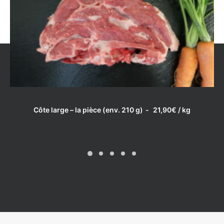
LIRE LA SUITE
Côte large – la pièce (env. 210 g)
21,90
€
/ kg