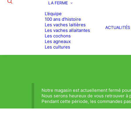
LA FERME
L’équipe
100 ans d’histoire
Les vaches laitières
ACTUALITÉS
Les vaches allaitantes
Les cochons
Les agneaux
Les cultures
Notre magasin est actuellement fermé pour
Nous serons heureux de vous retrouver à p
Pendant cette période, les commandes passé