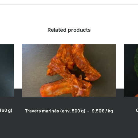
Related products
Saucisse fraîche – la
pièce (env. 600 g)
11,50
€
/ kg
Catégorie:
Porc
LIRE LA SUITE
 160 g)
C
Travers marinés (env. 500 g)
9,50
€
/ kg