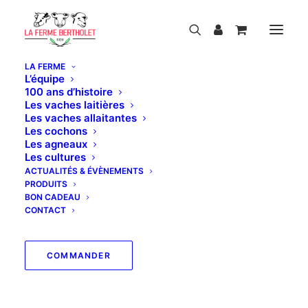
LA FERME
L’équipe
100 ans d’histoire
Les vaches laitières
Les vaches allaitantes
Les cochons
Notre magasin est actuellement fermé pour
Les agneaux
les vacances d'été.
Les cultures
Nous serons heureux de vous retrouver à
ACTUALITÉS & ÉVÈNEMENTS
partir du jeudi 3 septembre.
PRODUITS
Pendant cette période, les commandes
BON CADEAU
passées sur le site ne seront pas traitées.
CONTACT
Bonnes vacances !
COMMANDER