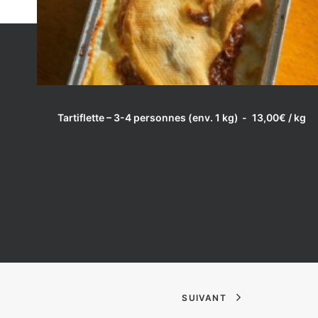
LIRE LA SUITE
Tartiflette – 3-4 personnes (env. 1 kg)
13,00
€
/ kg
SUIVANT