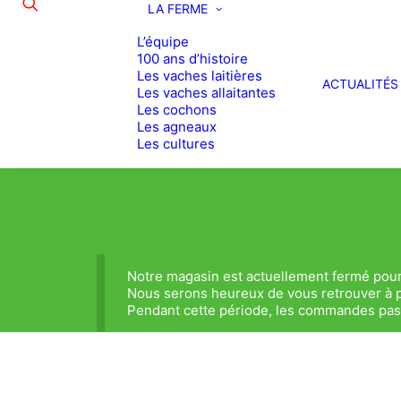
LA FERME
L’équipe
100 ans d’histoire
Les vaches laitières
ACTUALITÉS
Les vaches allaitantes
Les cochons
Les agneaux
Les cultures
Notre magasin est actuellement fermé pour
Nous serons heureux de vous retrouver à p
Pendant cette période, les commandes passé