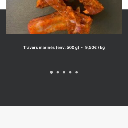
LIRE LA SUITE
Travers marinés (env. 500 g)
9,50
€
/ kg