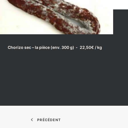
LIRE LA SUITE
Chorizo sec – la pièce (env. 300 g)
22,50
€
/ kg
PRÉCÉDENT