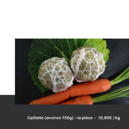
LIRE LA SUITE
Caillette (environ 150g) – la pièce
10,90
€
/ kg