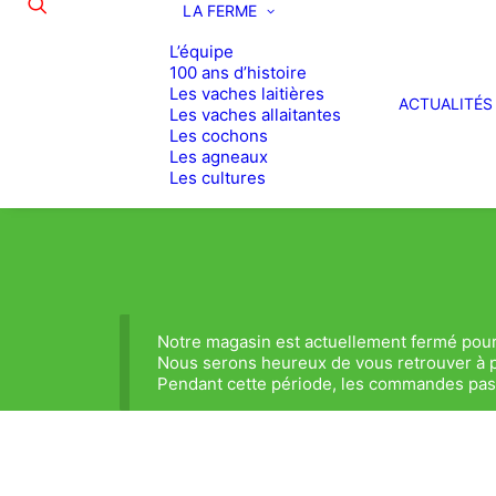
LA FERME
L’équipe
100 ans d’histoire
Les vaches laitières
ACTUALITÉS
Les vaches allaitantes
Les cochons
Les agneaux
Les cultures
Notre magasin est actuellement fermé pour
Nous serons heureux de vous retrouver à p
Pendant cette période, les commandes passé