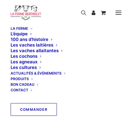
LA FERME
L’équipe
100 ans d’histoire
Les vaches laitières
Les vaches allaitantes
Les cochons
Notre magasin est actuellement fermé pour
Les agneaux
les vacances d'été.
Les cultures
Nous serons heureux de vous retrouver à
ACTUALITÉS & ÉVÈNEMENTS
partir du jeudi 3 septembre.
PRODUITS
Pendant cette période, les commandes
BON CADEAU
passées sur le site ne seront pas traitées.
CONTACT
Bonnes vacances !
COMMANDER