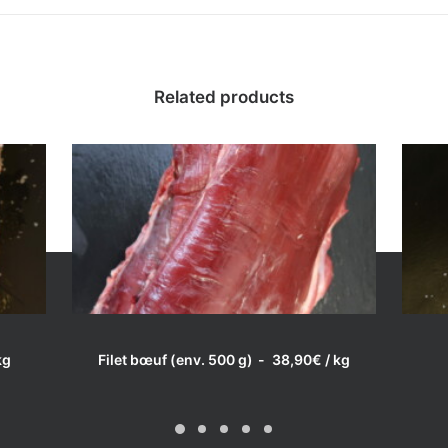
Related products
Noix de joue de bœuf – la
pièce (200 à 250 g)
17,90
€
/ kg
Catégorie:
Boeuf
LIRE LA SUITE
kg
Filet bœuf (env. 500 g)
38,90
€
/ kg