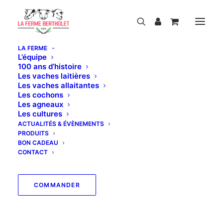
LA FERME
L’équipe
100 ans d’histoire
Les vaches laitières
Les vaches allaitantes
Les cochons
Notre magasin est actuellement fermé pour
Les agneaux
les vacances d'été.
Les cultures
Nous serons heureux de vous retrouver à
ACTUALITÉS & ÉVÈNEMENTS
partir du jeudi 3 septembre.
PRODUITS
Pendant cette période, les commandes
BON CADEAU
passées sur le site ne seront pas traitées.
CONTACT
Bonnes vacances !
COMMANDER