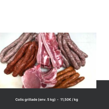
LIRE LA SUITE
Colis grillade (env. 5 kg)
11,50
€
/ kg