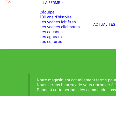
LA FERME
L’équipe
100 ans d’histoire
Les vaches laitières
ACTUALITÉS
Les vaches allaitantes
Les cochons
Les agneaux
Les cultures
Notre magasin est actuellement fermé pour
Nous serons heureux de vous retrouver à p
Pendant cette période, les commandes passé