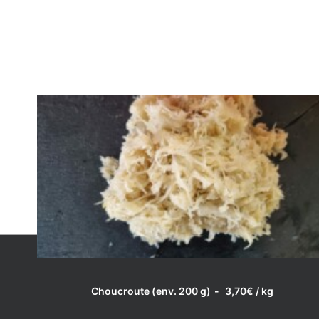
LIRE LA SUITE
Choucroute (env. 200 g)
3,70
€
/ kg