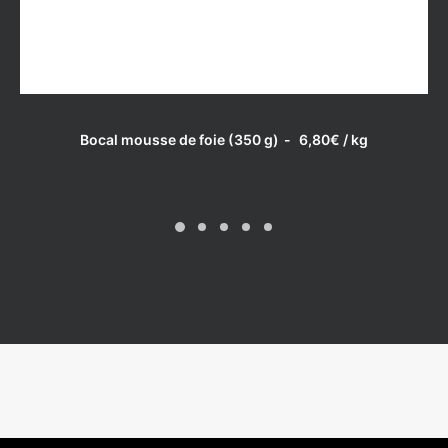
LIRE LA SUITE
Bocal mousse de foie (350 g)
6,80
€
/ kg