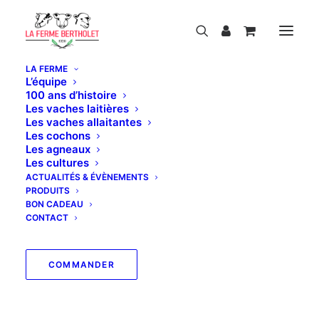
LA FERME
L’équipe
100 ans d’histoire
Les vaches laitières
Les vaches allaitantes
Les cochons
Notre magasin est actuellement fermé pour
Les agneaux
les vacances d'été.
Les cultures
Nous serons heureux de vous retrouver à
ACTUALITÉS & ÉVÈNEMENTS
partir du jeudi 3 septembre.
PRODUITS
Pendant cette période, les commandes
BON CADEAU
passées sur le site ne seront pas traitées.
CONTACT
Bonnes vacances !
COMMANDER