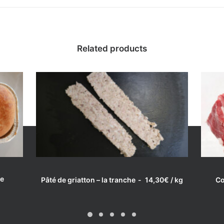
Related products
Côtes de porc échine – la
pièce (env. 160 g)
9,90
€
/ kg
Catégorie:
Porc
LIRE LA SUITE
ce
Pâté de griatton – la tranche
14,30
€
/ kg
Co