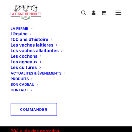
LA FERME
L’équipe
100 ans d’histoire
Les vaches laitières
Les vaches allaitantes
Les cochons
Les agneaux
Les cultures
ACTUALITÉS & ÉVÈNEMENTS
PRODUITS
BON CADEAU
CONTACT
© 2026 La Ferme Bertholet.
| Tous droits réservés.
COMMANDER
LA FERME BERTHOLET
804 allée des perrotins